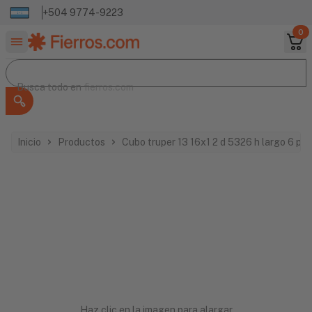
+504 9774-9223
0
Buscar productos
Busca todo en
Busca todo en
fierros.com
Inicio
Productos
Cubo truper 13 16x1 2 d 5326 h largo 6 pu
Haz clic en la imagen para alargar