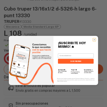
Cubo truper 13/16x1/2 d-5326-h largo 6-
punt 13330
TRUPER
#13330
Mecánica
Media Standard Largo 6P
L 108
/unidad
Precio incluye impuesto sobre ventas
¡SUSCRIBITE HOY
Disponible Online
MISMO!
🔥
Vendido Por:
Email
Agencia Global
2 días - Tiempo de Entrega Promedio
SUSCRIBIRME
Agregar al carrito
Sin Spam 🚫
Novedades
📣
Seguro 🔒
Solo contenido
Serás el primero
Protegemos tu
de valor.
en enterarte.
información.
Descripción
Al enviar este formulario, aceptás nuestros Términos y Política de Privacidad, y consentís
recibir correos de Fierros con novedades, productos y eventos. Este consentimiento no es
obligatorio para comprar.
Este artículo es popular
Envío gratis en compras mayores a L 1,500
Sin preocupaciones