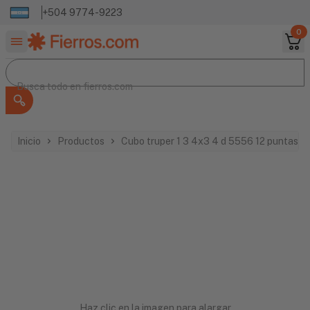
+504 9774-9223
0
Buscar productos
Busca todo en
Busca todo en
fierros.com
Inicio
Productos
Cubo truper 1 3 4x3 4 d 5556 12 puntas 
Haz clic en la imagen para alargar