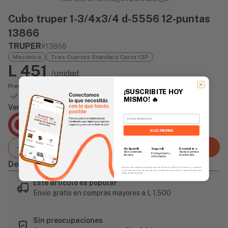
Cubo truper 1-3/4x3/4 d-5556 12-puntas
13866
TRUPER
#13866
Mecánica
Tres Cuartos Standard Corto 12P
L 451
/unidad
Precio incluye impuesto sobre ventas
¡SUSCRIBITE HOY
Disponible Online
MISMO!
🔥
Vendido Por:
Email
Agencia Global
2 días - Tiempo de Entrega Promedio
SUSCRIBIRME
Agregar al carrito
Sin Spam 🚫
Novedades
📣
Seguro 🔒
Solo contenido
Serás el primero
Protegemos tu
de valor.
en enterarte.
información.
Descripción
Al enviar este formulario, aceptás nuestros Términos y Política de Privacidad, y consentís
recibir correos de Fierros con novedades, productos y eventos. Este consentimiento no es
obligatorio para comprar.
Este artículo es popular
Envío gratis en compras mayores a L 1,500
Sin preocupaciones