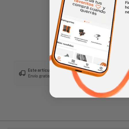
Haz clic en la imagen para alar
Este artículo es popular
Envío gratis en compras mayores a L 1,500