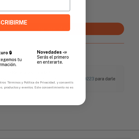
Promedio
CRIBIRME
Agregar al carrito
Novedades
📣
uro 🔒
Serás el primero
tegemos tu
en enterarte.
rmación.
¿Necesitás ayuda?
Puedes contactarnos al
+504 9774-9223
para darle
tros Términos y Política de Privacidad, y consentís
soporte a tu compra.
es, productos y eventos. Este consentimiento no es