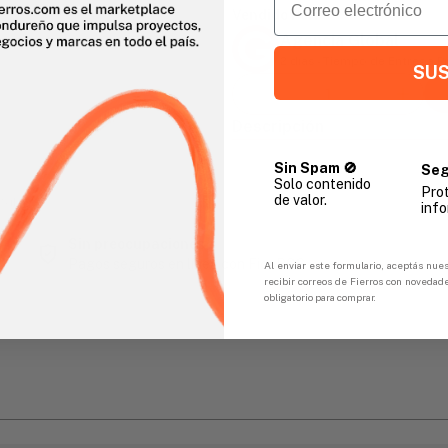
Vendido Por:
Agencia Global
2 días - Tiempo de Entrega 
SUS
Descripción
Sin Spam 🚫
Seg
Solo contenido
Pro
de valor.
gar
info
Sin preocupaciones
Pagos seguros en línea con FicoPOS
Al enviar este formulario, aceptás nues
recibir correos de Fierros con novedad
obligatorio para comprar.