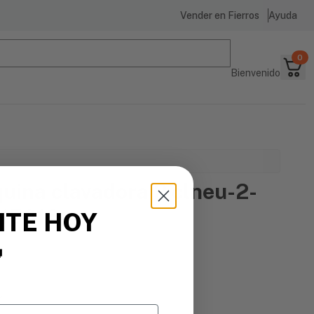
Vender en Fierros
Ayuda
0
Bienvenido
uina clavadora 2 clneu-2-
 15016
ITE HOY

Clavos
s