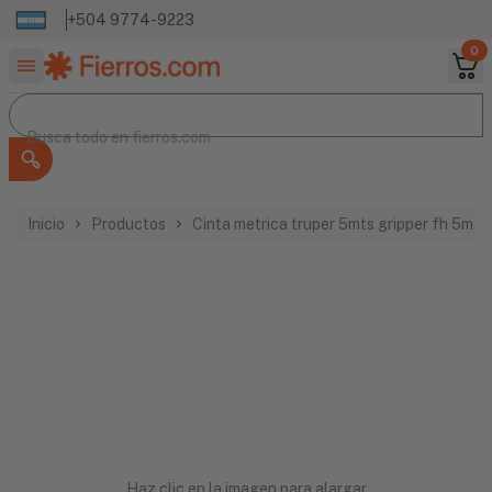
+504 9774-9223
0
Buscar productos
Busca todo en
Busca todo en
fierros.com
Inicio
Productos
Cinta metrica truper 5mts gripper fh 5m 
Haz clic en la imagen para alargar