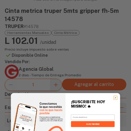
Cinta metrica truper 5mts gripper fh-5m
14578
TRUPER
#14578
Herramientas Manuales
Cinta Métrica
L 102.01
/unidad
Precio incluye impuesto sobre ventas
Disponible Online
Vendido Por:
Agencia Global
2 días - Tiempo de Entrega Promedio
Agregar al carrito
Descripción
¡SUSCRIBITE HOY
MISMO!
🔥
Especificaciones
Email
Longitud
5 m (16ft)
SUSCRIBIRME