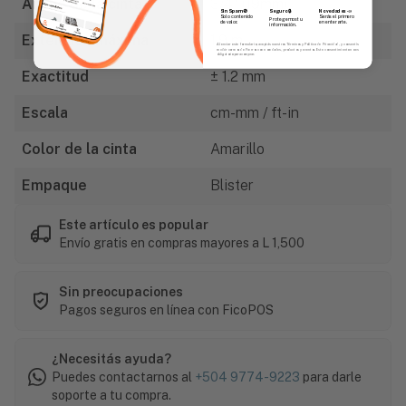
Ancho de la cinta
3/4" (19mm)
Sin Spam 🚫
Novedades
📣
Seguro 🔒
Solo contenido
Serás el primero
Protegemos tu
de valor.
en enterarte.
información.
Extensión máxima
1.9 m
Al enviar este formulario, aceptás nuestros Términos y Política de Privacidad, y consentís
recibir correos de Fierros con novedades, productos y eventos. Este consentimiento no es
obligatorio para comprar.
Exactitud
± 1.2 mm
Escala
cm-mm / ft-in
Color de la cinta
Amarillo
Empaque
Blister
Este artículo es popular
Envío gratis en compras mayores a L 1,500
Sin preocupaciones
Pagos seguros en línea con FicoPOS
¿Necesitás ayuda?
Puedes contactarnos al
+504 9774-9223
para darle
soporte a tu compra.