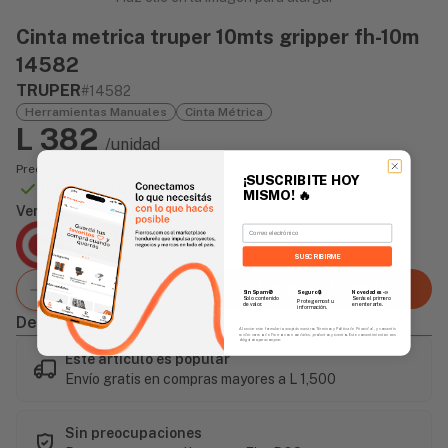
Cinta metrica truper 10mts gripper fh-10m
14582
TRUPER
#14582
Herramientas Manuales
Cinta Métrica
L 382
/unidad
Precio incluye impuesto sobre ventas
¡SUSCRIBITE HOY
Disponible Online
MISMO!
🔥
Vendido Por:
Email
Agencia Global
2 días - Tiempo de Entrega Promedio
SUSCRIBIRME
Agregar al carrito
Sin Spam 🚫
Novedades
📣
Seguro 🔒
Solo contenido
Serás el primero
Protegemos tu
de valor.
en enterarte.
información.
Descripción
Al enviar este formulario, aceptás nuestros Términos y Política de Privacidad, y consentís
recibir correos de Fierros con novedades, productos y eventos. Este consentimiento no es
obligatorio para comprar.
Este artículo es popular
Envío gratis en compras mayores a L 1,500
Sin preocupaciones