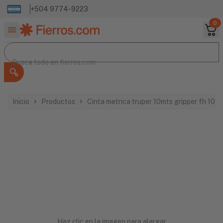
+504 9774-9223
0
Buscar productos
Busca todo en
Busca todo en
fierros.com
Inicio
Productos
Cinta metrica truper 10mts gripper fh 10
Haz clic en la imagen para alargar