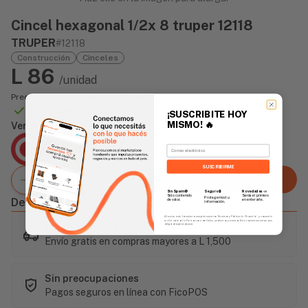
Cincel hexagonal 1/2x 8 truper 12118
TRUPER
#12118
Construcción
Cinceles
L 86
/unidad
Precio incluye impuesto sobre ventas
Disponible Online
¡SUSCRIBITE HOY
MISMO!
🔥
Vendido Por:
Agencia Global
Email
2 días - Tiempo de Entrega Promedio
SUSCRIBIRME
Agregar al carrito
Sin Spam 🚫
Novedades
📣
Seguro 🔒
Solo contenido
Serás el primero
Protegemos tu
Descripción
de valor.
en enterarte.
información.
Al enviar este formulario, aceptás nuestros Términos y Política de Privacidad, y consentís
recibir correos de Fierros con novedades, productos y eventos. Este consentimiento no es
Este artículo es popular
obligatorio para comprar.
Envío gratis en compras mayores a L 1,500
Sin preocupaciones
Pagos seguros en línea con FicoPOS