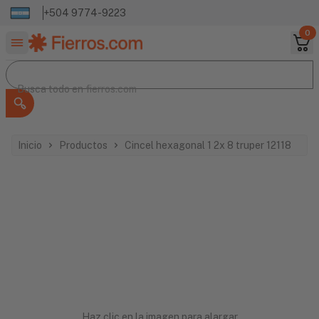
+504 9774-9223
0
Buscar productos
Busca todo en
Busca todo en
fierros.com
Inicio
Productos
Cincel hexagonal 1 2x 8 truper 12118
Haz clic en la imagen para alargar