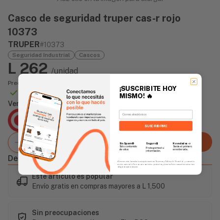
Casco de seguridad truper cas-r rojo
10373
TRUPER
#10373
Seguridad Industrial
Cascos
L 262
/unidad
Precio incluye impuesto sobre ventas
¡SUSCRIBITE HOY
Disponible Online
MISMO!
🔥
Vendido Por:
Email
Agencia Global
2 días - Tiempo de Entrega Promedio
SUSCRIBIRME
Agregar al carrito
Sin Spam 🚫
Novedades
📣
Seguro 🔒
Solo contenido
Serás el primero
Protegemos tu
de valor.
en enterarte.
información.
Descripción
Al enviar este formulario, aceptás nuestros Términos y Política de Privacidad, y consentís
recibir correos de Fierros con novedades, productos y eventos. Este consentimiento no es
obligatorio para comprar.
Este artículo es popular
Envío gratis en compras mayores a L 1,500
Sin preocupaciones