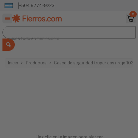
+504 9774-9223
0
Buscar productos
Busca todo en
Busca todo en
fierros.com
Inicio
Productos
Casco de seguridad truper cas r rojo 1037
Haz clic en la imagen para alargar