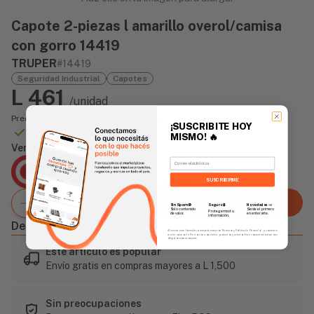
Capote 2-piezas l amarillo overol/camisa
con gorro 14419
TRUPER
#14419
Seguridad Industrial
Capotes
L 461
/unidad
Precio incluye impuesto sobre ventas
¡SUSCRIBITE HOY
Disponible Online
MISMO!
🔥
Vendido Por:
Email
Agencia Global
2 días - Tiempo de Entrega Promedio
SUSCRIBIRME
Agregar al carrito
Sin Spam 🚫
Novedades
📣
Seguro 🔒
Solo contenido
Serás el primero
Protegemos tu
de valor.
en enterarte.
información.
Descripción
Al enviar este formulario, aceptás nuestros Términos y Política de Privacidad, y consentís
recibir correos de Fierros con novedades, productos y eventos. Este consentimiento no es
obligatorio para comprar.
Este artículo es popular
Envío gratis en compras mayores a L 1,500
Sin preocupaciones