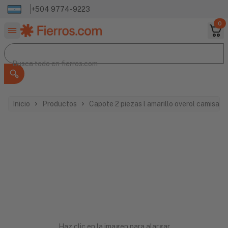
+504 9774-9223
0
Buscar productos
Busca todo en
Busca todo en
fierros.com
Inicio
Productos
Capote 2 piezas l amarillo overol camisa 
Haz clic en la imagen para alargar