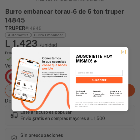
Burro embancar torau-6 de 6 ton truper
14845
TRUPER
#14845
Automotriz
Burro Embancar
L 1,423
/unidad
Precio incluye impuesto sobre ventas
¡SUSCRIBITE HOY
Disponible Online
MISMO!
🔥
Vendido Por:
Email
Agencia Global
2 días - Tiempo de Entrega Promedio
SUSCRIBIRME
Agregar al carrito
Sin Spam 🚫
Novedades
📣
Seguro 🔒
Solo contenido
Serás el primero
Protegemos tu
de valor.
en enterarte.
información.
Descripción
Al enviar este formulario, aceptás nuestros Términos y Política de Privacidad, y consentís
recibir correos de Fierros con novedades, productos y eventos. Este consentimiento no es
obligatorio para comprar.
Este artículo es popular
Envío gratis en compras mayores a L 1,500
Sin preocupaciones