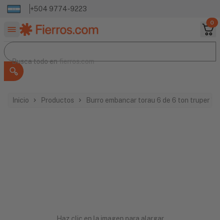
+504 9774-9223
0
Buscar productos
Busca todo en
Busca todo en
fierros.com
Inicio
Productos
Burro embancar torau 6 de 6 ton truper 1
Haz clic en la imagen para alargar