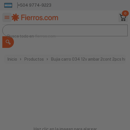
+504 9774-9223
0
Buscar productos
Busca todo en
Busca todo en
fierros.com
Inicio
Productos
Bujia carro 034 12v ambar 2cont 2pcs hs 
Haz clic en la imagen para alargar