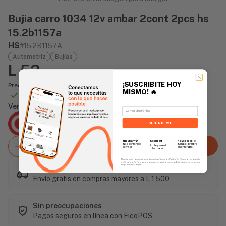
Bujia carro 1034 12v ambar 2cont 2pcs hs
15.2b1157a
HS
#15.2B1157A
Automotriz
Bujías
L 52
/unidad
¡SUSCRIBITE HOY
Precio incluye impuesto sobre ventas
MISMO!
🔥
Disponible Online
Vendido Por:
Email
Agencia Global
SUSCRIBIRME
2 días - Tiempo de Entrega Promedio
Sin Spam 🚫
Novedades
📣
Seguro 🔒
Agregar al carrito
Solo contenido
Serás el primero
Protegemos tu
de valor.
en enterarte.
información.
Al enviar este formulario, aceptás nuestros Términos y Política de Privacidad, y consentís
recibir correos de Fierros con novedades, productos y eventos. Este consentimiento no es
obligatorio para comprar.
Este artículo es popular
Envío gratis en compras mayores a L 1,500
Sin preocupaciones
Pagos seguros en línea con FicoPOS