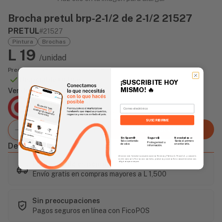
Brocha pretul brp-2-1/2 de 2-1/2 21527
PRETUL
#21527
Pintura
Brochas
L 19
/unidad
Precio incluye impuesto sobre ventas
Disponible Online
¡SUSCRIBITE HOY
MISMO!
🔥
Vendido Por:
Agencia Global
Email
2 días - Tiempo de Entrega Promedio
SUSCRIBIRME
Agregar al carrito
Sin Spam 🚫
Novedades
📣
Seguro 🔒
Solo contenido
Serás el primero
Protegemos tu
Descripción
de valor.
en enterarte.
información.
Al enviar este formulario, aceptás nuestros Términos y Política de Privacidad, y consentís
recibir correos de Fierros con novedades, productos y eventos. Este consentimiento no es
Este artículo es popular
obligatorio para comprar.
Envío gratis en compras mayores a L 1,500
Sin preocupaciones
Pagos seguros en línea con FicoPOS