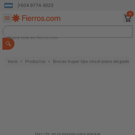
+504 9774-9223
0
Buscar productos
Busca todo en
Busca todo en
fierros.com
Inicio
Productos
Brocas truper tipo cincel plano delgado s
Haz clic en la imagen para alargar