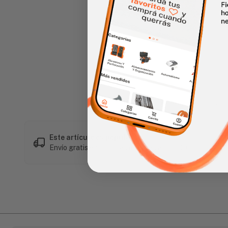
Haz clic en la imagen para alar
Este artículo es popular
Envío gratis en compras mayores a L 1,500