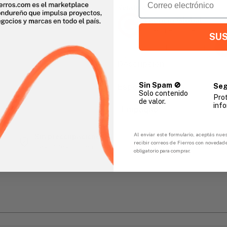
Vendido Por:
Agencia Global
2 días - Tiempo de Entrega 
SUS
Descripción
Sin Spam 🚫
Seg
Especificaciones
Solo contenido
Pro
de valor.
gar
info
Empaque
Al enviar este formulario, aceptás nues
Sin preocupaciones
recibir correos de Fierros con novedad
Pagos seguros en línea con FicoPOS
obligatorio para comprar.