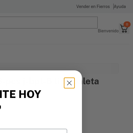
Vender en Fierros
Ayuda
0
Bienvenido
-pcs j-bpt-6 tipo paleta
1395
ITE HOY

s