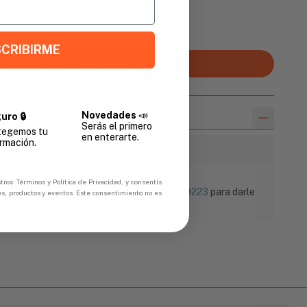
Promedio
CRIBIRME
Agregar al carrito
Novedades
📣
uro 🔒
Serás el primero
tegemos tu
en enterarte.
rmación.
Blister
¿Necesitás ayuda?
tros Términos y Política de Privacidad, y consentís
Puedes contactarnos al
+504 9774-9223
para darle
es, productos y eventos. Este consentimiento no es
soporte a tu compra.