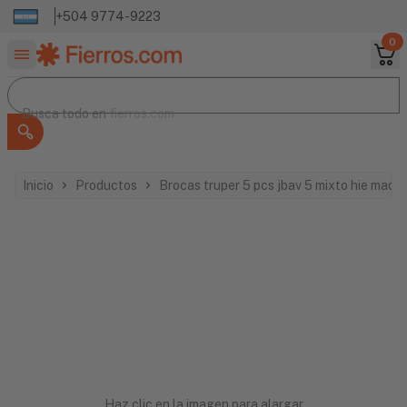
+504 9774-9223
0
Buscar productos
Busca todo en
Busca todo en
fierros.com
Inicio
Productos
Brocas truper 5 pcs jbav 5 mixto hie mad 
Haz clic en la imagen para alargar