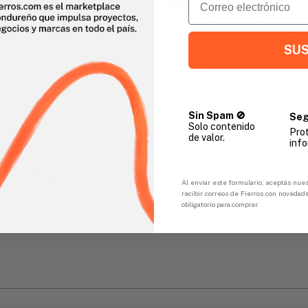
Agencia Global
2 días - Tiempo de Entrega 
SUS
Descripción
Sin Spam 🚫
Seg
Solo contenido
Pro
de valor.
gar
info
Sin preocupaciones
Pagos seguros en línea con FicoPOS
Al enviar este formulario, aceptás nues
recibir correos de Fierros con novedad
obligatorio para comprar.