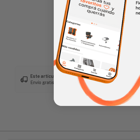
Haz clic en la imagen para alar
Este artículo es popular
Envío gratis en compras mayores a L 1,500