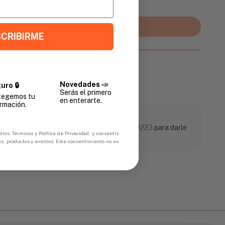
Promedio
Agregar al carrito
CRIBIRME
Novedades
📣
uro 🔒
Serás el primero
tegemos tu
en enterarte.
rmación.
¿Necesitás ayuda?
Puedes contactarnos al
+504 9774-9223
para darle
tros Términos y Política de Privacidad, y consentís
soporte a tu compra.
es, productos y eventos. Este consentimiento no es