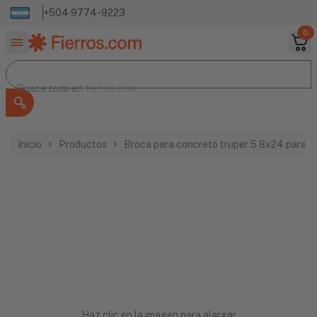
+504 9774-9223
0
Buscar productos
Busca todo en
Busca todo en
fierros.com
Inicio
Productos
Broca para concreto truper 5 8x24 para 
Haz clic en la imagen para alargar