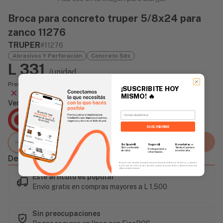
Broca para concreto truper 5/8x24 para
zanco 11276
TRUPER
#11276
Abrasivos Y Perforación
Concreto Sds
L 331
/unidad
Precio incluye impuesto sobre ventas
¡SUSCRIBITE HOY
Agotado
MISMO!
🔥
Vendido Por:
Email
Agencia Global
2 días - Tiempo de Entrega Promedio
SUSCRIBIRME
Agregar al carrito
Sin Spam 🚫
Novedades
📣
Seguro 🔒
Solo contenido
Serás el primero
Protegemos tu
de valor.
en enterarte.
información.
Descripción
Al enviar este formulario, aceptás nuestros Términos y Política de Privacidad, y consentís
recibir correos de Fierros con novedades, productos y eventos. Este consentimiento no es
obligatorio para comprar.
Este artículo es popular
Envío gratis en compras mayores a L 1,500
Sin preocupaciones