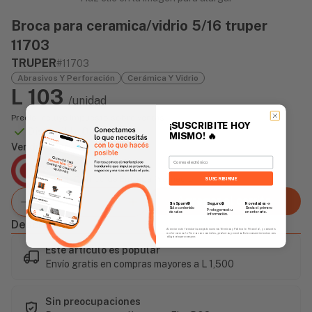
Broca para ceramica/vidrio 5/16 truper
11703
TRUPER
#11703
Abrasivos Y Perforación
Cerámica Y Vidrio
L 103
/unidad
Precio incluye impuesto sobre ventas
¡SUSCRIBITE HOY
Disponible Online
MISMO!
🔥
Vendido Por:
Email
Agencia Global
2 días - Tiempo de Entrega Promedio
SUSCRIBIRME
Agregar al carrito
Sin Spam 🚫
Novedades
📣
Seguro 🔒
Solo contenido
Serás el primero
Protegemos tu
de valor.
en enterarte.
información.
Descripción
Al enviar este formulario, aceptás nuestros Términos y Política de Privacidad, y consentís
recibir correos de Fierros con novedades, productos y eventos. Este consentimiento no es
obligatorio para comprar.
Este artículo es popular
Envío gratis en compras mayores a L 1,500
Sin preocupaciones