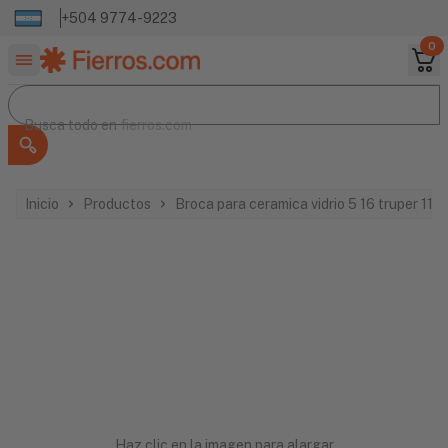
+504 9774-9223
0
Buscar productos
Busca todo en
Busca todo en
fierros.com
Inicio
Productos
Broca para ceramica vidrio 5 16 truper 117
Haz clic en la imagen para alargar