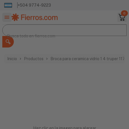
+504 9774-9223
0
Buscar productos
Busca todo en
Busca todo en
fierros.com
Inicio
Productos
Broca para ceramica vidrio 1 4 truper 1170
Haz clic en la imagen para alargar