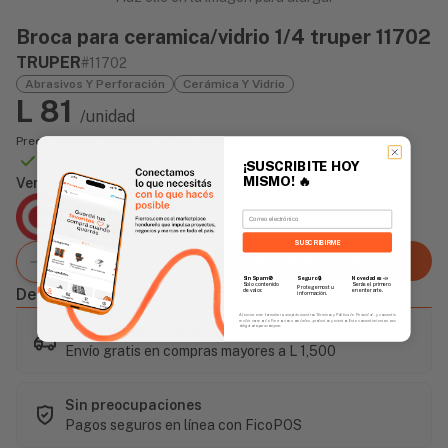
Broca para ceramica/vidrio 1/4 truper 11702
TRUPER
#11702
Abrasivos Y Perforación
Cerámica Y Vidrio
L 81
/unidad
Precio incluye impuesto sobre ventas
Disponible Online
¡SUSCRIBITE HOY
MISMO!
🔥
Vendido Por:
Agencia Global
Email
2 días - Tiempo de Entrega Promedio
SUSCRIBIRME
Agregar al carrito
Sin Spam 🚫
Novedades
📣
Seguro 🔒
Solo contenido
Serás el primero
Protegemos tu
Descripción
de valor.
en enterarte.
información.
Al enviar este formulario, aceptás nuestros Términos y Política de Privacidad, y consentís
recibir correos de Fierros con novedades, productos y eventos. Este consentimiento no es
Este artículo es popular
obligatorio para comprar.
Envío gratis en compras mayores a L 1,500
Sin preocupaciones
Pagos seguros en línea con FicoPOS