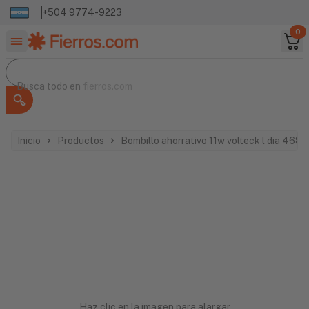
+504 9774-9223
0
Buscar productos
Busca todo en
Busca todo en
fierros.com
Inicio
Productos
Bombillo ahorrativo 11w volteck l dia 468
Haz clic en la imagen para alargar