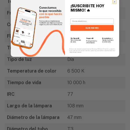
Tensión
127 V
¡SUSCRIBITE HOY
MISMO!
🔥
Frecuencia
60 Hz
Email
Corriente
155 mA
SUSCRIBIRME
Flujo luminoso
550 lm
Sin Spam 🚫
Novedades
📣
Seguro 🔒
Solo contenido
Serás el primero
Protegemos tu
de valor.
en enterarte.
información.
Tipo de base
E26/E27
Al enviar este formulario, aceptás nuestros Términos y Política de Privacidad, y consentís
recibir correos de Fierros con novedades, productos y eventos. Este consentimiento no es
obligatorio para comprar.
Tipo de luz
Día
Temperatura de color
6 500 K
Tiempo de vida
10 000 h
IRC
77
Largo de la lámpara
108 mm
Diámetro de la lámpara
47 mm
Diámetro del tubo
T3