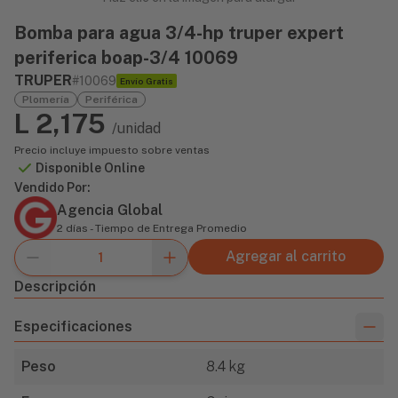
Bomba para agua 3/4-hp truper expert
periferica boap-3/4 10069
TRUPER
#10069
Envío Gratis
Plomería
Periférica
L 2,175
/unidad
Precio incluye impuesto sobre ventas
Disponible Online
Vendido Por:
Agencia Global
2 días - Tiempo de Entrega Promedio
Agregar al carrito
Descripción
Especificaciones
Peso
8.4 kg