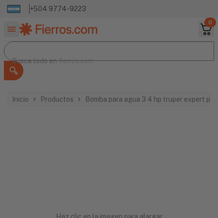
+504 9774-9223
0
Buscar productos
Busca todo en
Busca todo en
fierros.com
Inicio
Productos
Bomba para agua 3 4 hp truper expert per
Haz clic en la imagen para alargar