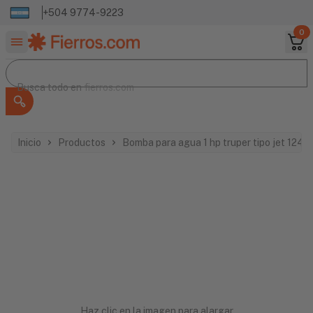
+504 9774-9223
0
Buscar productos
Busca todo en
Busca todo en
fierros.com
Inicio
Productos
Bomba para agua 1 hp truper tipo jet 1240
Haz clic en la imagen para alargar