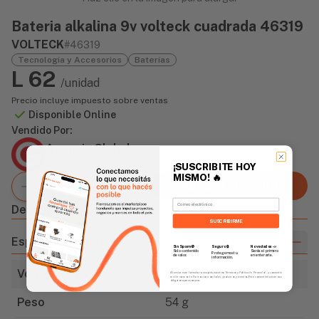
Bateria alkalina 9v volteck cuadrada 46319
VOLTECK
#46319
Tecnología y Accesorios
Baterías
L 62
/unidad
Precio incluye impuesto sobre ventas
Disponible Online
Vendido Por:
Agencia Global
2 días - Tiempo de Entrega Promedio
¡SUSCRIBITE HOY
MISMO!
🔥
Agregar al carrito
Email
Descripción
SUSCRIBIRME
Especificaciones
Sin Spam 🚫
Novedades
📣
Seguro 🔒
Solo contenido
Serás el primero
Protegemos tu
de valor.
en enterarte.
información.
Voltaje nominal
9 V
Al enviar este formulario, aceptás nuestros Términos y Política de Privacidad, y consentís
recibir correos de Fierros con novedades, productos y eventos. Este consentimiento no es
obligatorio para comprar.
Peso
54 g