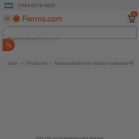
+504 9774-9223
0
Buscar productos
Busca todo en
Busca todo en
fierros.com
Inicio
Productos
Bateria alkalina 9v volteck cuadrada 463
Haz clic en la imagen para alargar