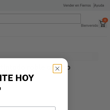
Vender en Fierros
Ayuda
0
Bienvenido
tintado roble oscuro
v3405-4
ITE HOY

s