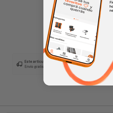
Haz clic en la imagen para alar
Este artículo es popular
Envío gratis en compras mayores a L 1,500