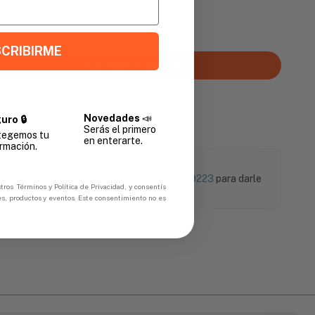
Promedio
CRIBIRME
Agregar al carrito
Novedades
📣
uro 🔒
Serás el primero
tegemos tu
en enterarte.
rmación.
¿Necesitás ayuda?
Puedes contactarnos al
+504 9774-9223
para darle
tros Términos y Política de Privacidad, y consentís
soporte a tu compra.
es, productos y eventos. Este consentimiento no es