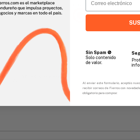
Vendido Por:
Agencia Global
2 días - Tiempo de Entrega 
SUS
Sin Spam 🚫
Seg
Solo contenido
Pro
de valor.
gar
info
Sin preocupaciones
Pagos seguros en línea con FicoPOS
Al enviar este formulario, aceptás nues
recibir correos de Fierros con novedad
obligatorio para comprar.