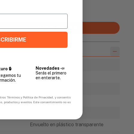
Promedio
Agregar al carrito
CRIBIRME
Amarillo
Novedades
📣
uro 🔒
Serás el primero
tegemos tu
1000 ft (300m)
en enterarte.
rmación.
75 mm
tros Términos y Política de Privacidad, y consentís
0.04 mm
es, productos y eventos. Este consentimiento no es
2
Envuelto en plástico transparente