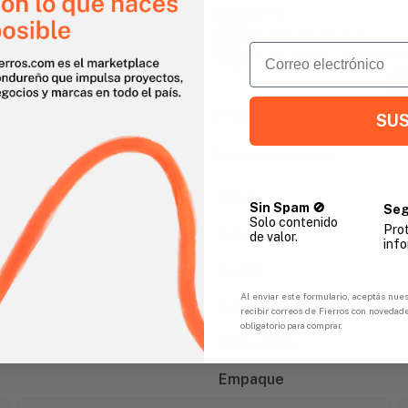
Vendido Por:
Agencia Global
Email
2 días - Tiempo de Entrega 
Descripción
SUS
Especificaciones
gar
Color
Sin Spam 🚫
Seg
Solo contenido
Pro
Longitud
de valor.
info
Ancho
Al enviar este formulario, aceptás nues
Espesor
recibir correos de Fierros con novedad
obligatorio para comprar.
Elongación
Empaque