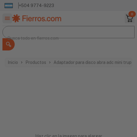
+504 9774-9223
0
Buscar productos
Busca todo en
Busca todo en
fierros.com
Inicio
Productos
Adaptador para disco abra adc mini trupe
Haz clic en la imagen para alargar