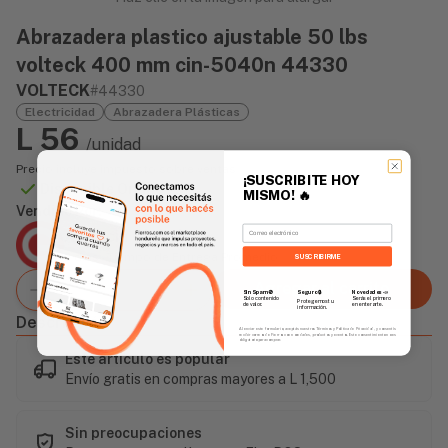
Abrazadera plastico ajustable 50 lbs
volteck 400 mm cin-5040n 44330
VOLTECK
#44330
Electricidad
Abrazadera Plásticas
L 56
/unidad
Precio incluye impuesto sobre ventas
¡SUSCRIBITE HOY
Disponible Online
MISMO!
🔥
Vendido Por:
Email
Agencia Global
2 días - Tiempo de Entrega Promedio
SUSCRIBIRME
Agregar al carrito
Sin Spam 🚫
Novedades
📣
Seguro 🔒
Solo contenido
Serás el primero
Protegemos tu
de valor.
en enterarte.
información.
Descripción
Al enviar este formulario, aceptás nuestros Términos y Política de Privacidad, y consentís
recibir correos de Fierros con novedades, productos y eventos. Este consentimiento no es
obligatorio para comprar.
Este artículo es popular
Envío gratis en compras mayores a L 1,500
Sin preocupaciones