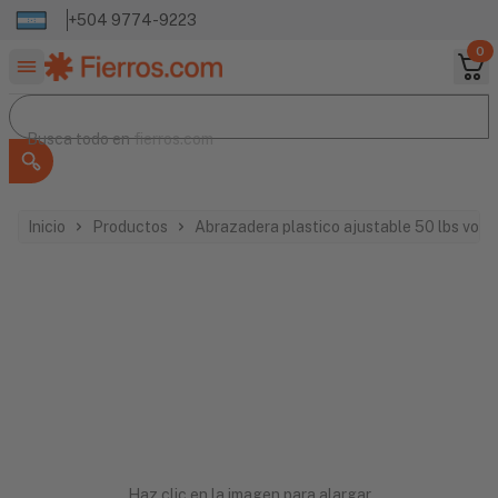
+504 9774-9223
0
Buscar productos
Busca todo en
Busca todo en
fierros.com
Inicio
Productos
Abrazadera plastico ajustable 50 lbs vo
Haz clic en la imagen para alargar