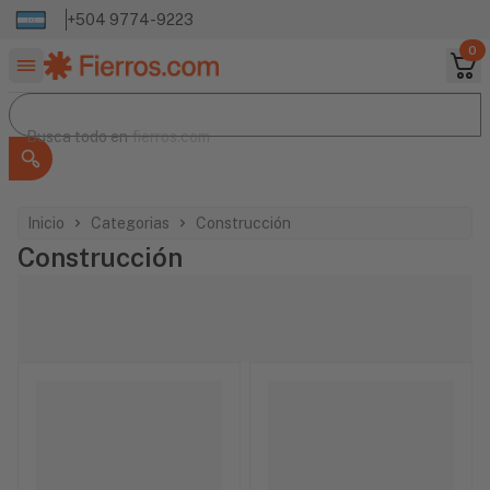
+504 9774-9223
0
Buscar productos
Busca todo en
Busca todo en
fierros.com
Inicio
Categorias
Construcción
Construcción