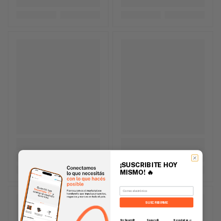
¡SUSCRIBITE HOY
MISMO!
🔥
Email
SUSCRIBIRME
Sin Spam 🚫
Novedades
📣
Seguro 🔒