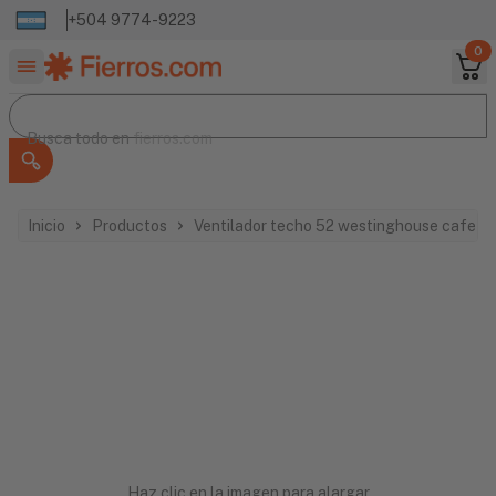
+504 9774-9223
0
Buscar productos
Busca todo en
Busca todo en
fierros.com
Inicio
Productos
Ventilador techo 52 westinghouse cafe c
Haz clic en la imagen para alargar