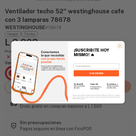
Ventilador techo 52" westinghouse cafe
con 3 lamparas 78678
WESTINGHOUSE
#78678
Hogar
Techo
L 2,903
/unidad
¡SUSCRIBITE HOY
Precio incluye impuesto sobre ventas
MISMO!
🔥
Agotado
Vendido Por:
Email
Agencia Global
SUSCRIBIRME
2 días - Tiempo de Entrega Promedio
Sin Spam 🚫
Novedades
📣
Seguro 🔒
Agregar al carrito
Solo contenido
Serás el primero
Protegemos tu
de valor.
en enterarte.
información.
Al enviar este formulario, aceptás nuestros Términos y Política de Privacidad, y consentís
recibir correos de Fierros con novedades, productos y eventos. Este consentimiento no es
Este artículo es popular
obligatorio para comprar.
Envío gratis en compras mayores a L 1,500
Sin preocupaciones
Pagos seguros en línea con FicoPOS