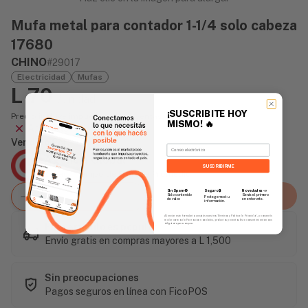
Mufa metal para contador 1-1/4 solo cabeza
17680
CHINO
#29017
Electricidad
Mufas
L 70
/unidad
¡SUSCRIBITE HOY
Precio incluye impuesto sobre ventas
MISMO!
🔥
Agotado
Vendido Por:
Email
Agencia Global
SUSCRIBIRME
2 días - Tiempo de Entrega Promedio
Sin Spam 🚫
Novedades
📣
Seguro 🔒
Agregar al carrito
Solo contenido
Serás el primero
Protegemos tu
de valor.
en enterarte.
información.
Al enviar este formulario, aceptás nuestros Términos y Política de Privacidad, y consentís
recibir correos de Fierros con novedades, productos y eventos. Este consentimiento no es
Este artículo es popular
obligatorio para comprar.
Envío gratis en compras mayores a L 1,500
Sin preocupaciones
Pagos seguros en línea con FicoPOS