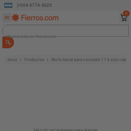
+504 9774-9223
0
Buscar productos
Busca todo en
Busca todo en
fierros.com
Inicio
Productos
Mufa metal para contador 1 1 4 solo cabe
Haz clic en la imagen para alargar