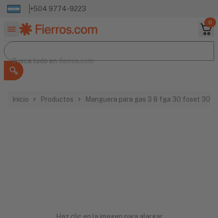
+504 9774-9223
0
Buscar productos
Busca todo en
Busca todo en
fierros.com
Inicio
Productos
Manguera para gas 3 8 fga 30 foset 300
Haz clic en la imagen para alargar