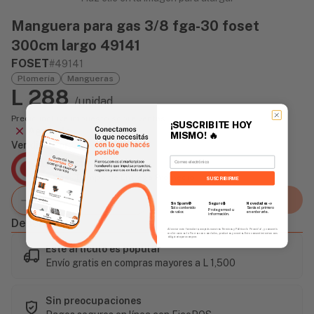
Manguera para gas 3/8 fga-30 foset
300cm largo 49141
FOSET
#49141
Plomería
Mangueras
L 288
/unidad
Precio incluye impuesto sobre ventas
¡SUSCRIBITE HOY
Agotado
MISMO!
🔥
Vendido Por:
Email
Agencia Global
2 días - Tiempo de Entrega Promedio
SUSCRIBIRME
Agregar al carrito
Sin Spam 🚫
Novedades
📣
Seguro 🔒
Solo contenido
Serás el primero
Protegemos tu
de valor.
en enterarte.
información.
Descripción
Al enviar este formulario, aceptás nuestros Términos y Política de Privacidad, y consentís
recibir correos de Fierros con novedades, productos y eventos. Este consentimiento no es
obligatorio para comprar.
Este artículo es popular
Envío gratis en compras mayores a L 1,500
Sin preocupaciones