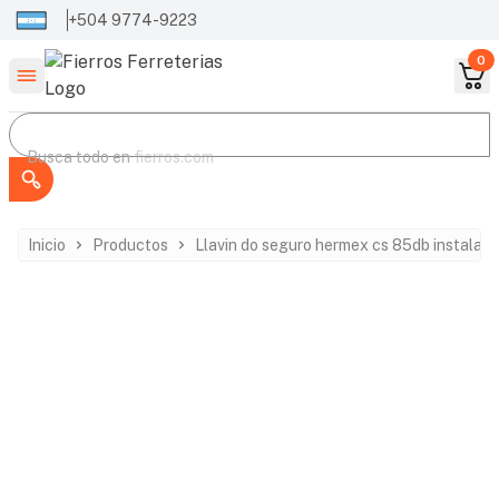
+504 9774-9223
0
Buscar productos
Busca todo en
Busca todo en
fierros.com
Inicio
Productos
Llavin do seguro hermex cs 85db instala fa