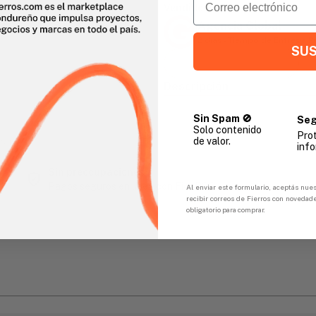
Vendido Por:
Agencia Global
2 días - Tiempo de Entrega 
SUS
Descripción
Sin Spam 🚫
Seg
Solo contenido
Pro
de valor.
gar
info
Sin preocupaciones
Pagos seguros en línea con FicoPOS
Al enviar este formulario, aceptás nues
recibir correos de Fierros con novedad
obligatorio para comprar.