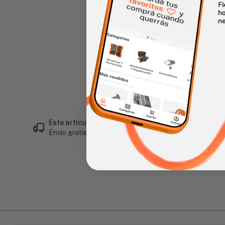
Haz clic en la imagen para alar
Este artículo es popular
Envío gratis en compras mayores a L 1,500