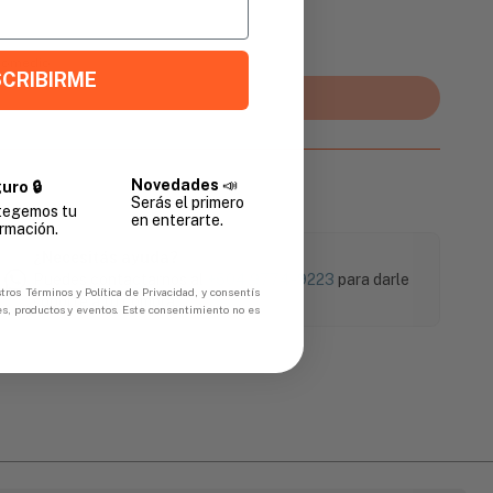
Promedio
CRIBIRME
Agregar al carrito
Novedades
📣
uro 🔒
Serás el primero
tegemos tu
en enterarte.
rmación.
¿Necesitás ayuda?
Puedes contactarnos al
+504 9774-9223
para darle
tros Términos y Política de Privacidad, y consentís
soporte a tu compra.
es, productos y eventos. Este consentimiento no es