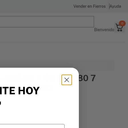
Vender en Fierros
Ayuda
0
Bienvenido
o-madera # 80 dili-780 7
c 5-pcs 17287
ITE HOY

s