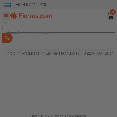
+504 9774-9223
0
Buscar productos
Busca todo en
Busca todo en
fierros.com
Inicio
Productos
Lampara led tubo t8 110 220v 18w 120cm 
Haz clic en la imagen para alargar