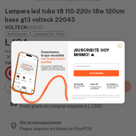
Lampara led tubo t8 110-220v 18w 120cm
base g13 volteck 22045
VOLTECK
#22045
Iluminación
Lámpara De Tubo
L 194
/unidad
¡SUSCRIBITE HOY
Precio incluye impuesto sobre ventas
MISMO!
🔥
Agotado
Vendido Por:
Email
Agencia Global
SUSCRIBIRME
2 días - Tiempo de Entrega Promedio
Sin Spam 🚫
Novedades
📣
Seguro 🔒
Agregar al carrito
Solo contenido
Serás el primero
Protegemos tu
de valor.
en enterarte.
información.
Al enviar este formulario, aceptás nuestros Términos y Política de Privacidad, y consentís
recibir correos de Fierros con novedades, productos y eventos. Este consentimiento no es
Este artículo es popular
obligatorio para comprar.
Envío gratis en compras mayores a L 1,500
Sin preocupaciones
Pagos seguros en línea con FicoPOS