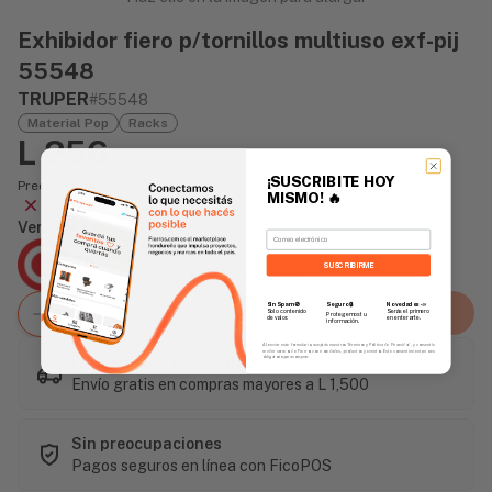
Exhibidor fiero p/tornillos multiuso exf-pij
55548
TRUPER
#55548
Material Pop
Racks
L 256
/unidad
¡SUSCRIBITE HOY
Precio incluye impuesto sobre ventas
MISMO!
🔥
Agotado
Vendido Por:
Email
Agencia Global
SUSCRIBIRME
2 días - Tiempo de Entrega Promedio
Sin Spam 🚫
Novedades
📣
Seguro 🔒
Agregar al carrito
Solo contenido
Serás el primero
Protegemos tu
de valor.
en enterarte.
información.
Al enviar este formulario, aceptás nuestros Términos y Política de Privacidad, y consentís
recibir correos de Fierros con novedades, productos y eventos. Este consentimiento no es
Este artículo es popular
obligatorio para comprar.
Envío gratis en compras mayores a L 1,500
Sin preocupaciones
Pagos seguros en línea con FicoPOS