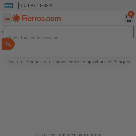
+504 9774-9223
0
Buscar productos
Busca todo en
Busca todo en
fierros.com
Inicio
Productos
Escoba con palo tipo abanico 23cm peq v 
Haz clic en la imagen para alargar