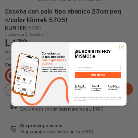
Escoba con palo tipo abanico 23cm peq
v/color klintek 57051
KLINTEK
#57051
Limpieza
Escobas
L 173
/unidad
¡SUSCRIBITE HOY
Precio incluye impuesto sobre ventas
MISMO!
🔥
Disponible Online
Vendido Por:
Email
Agencia Global
SUSCRIBIRME
2 días - Tiempo de Entrega Promedio
Sin Spam 🚫
Novedades
📣
Seguro 🔒
Agregar al carrito
Solo contenido
Serás el primero
Protegemos tu
de valor.
en enterarte.
información.
Al enviar este formulario, aceptás nuestros Términos y Política de Privacidad, y consentís
recibir correos de Fierros con novedades, productos y eventos. Este consentimiento no es
obligatorio para comprar.
Este artículo es popular
Envío gratis en compras mayores a L 1,500
Sin preocupaciones
Pagos seguros en línea con FicoPOS